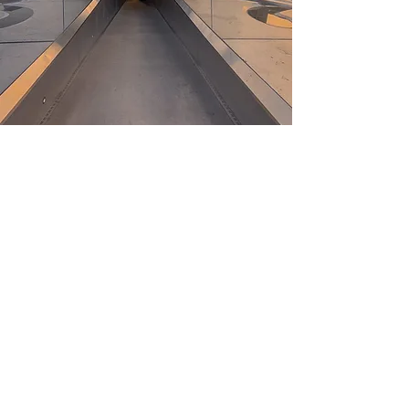
Lise Bueno | Mentoria & Consultoria
lisebuenosolutions@gmail.com
San Antonio - Texas - EUA