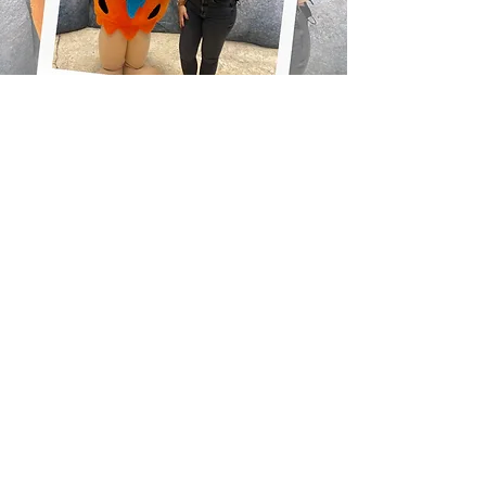
Lise Bueno | Mentoria & Consultoria
lisebuenosolutions@gmail.com
San Antonio - Texas - EUA