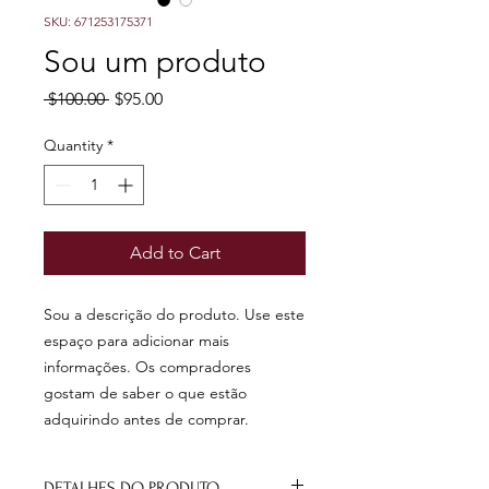
SKU: 671253175371
Sou um produto
Regular
Sale
 $100.00 
$95.00
Price
Price
Quantity
*
Add to Cart
Sou a descrição do produto. Use este 
espaço para adicionar mais 
informações. Os compradores 
gostam de saber o que estão 
adquirindo antes de comprar.
DETALHES DO PRODUTO